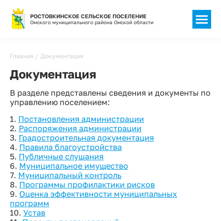
РОСТОВКИНСКОЕ СЕЛЬСКОЕ ПОСЕЛЕНИЕ
Омского муниципального района Омской области
Строка
Главная
Документация
навигации
Документация
В разделе представлены сведения и документы по
управлению поселением:
1.
Постановления администрации
2.
Распоряжения администрации
3.
Градостроительная документация
4.
Правила благоустройства
5.
Публичные слушания
6.
Муниципальное имущество
7.
Муниципальный контроль
8.
Программы профилактики рисков
9.
Оценка эффективности муниципальных
программ
10.
Устав