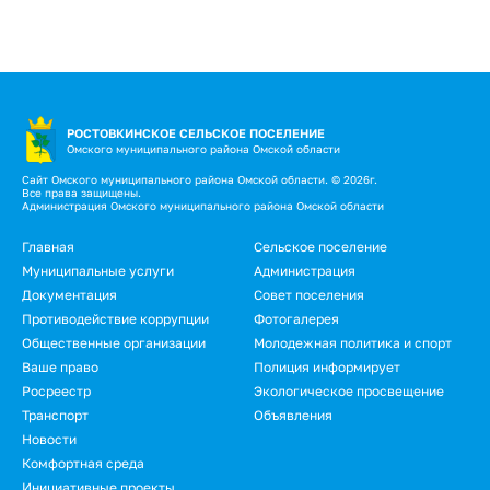
РОСТОВКИНСКОЕ СЕЛЬСКОЕ ПОСЕЛЕНИЕ
Омского муниципального района Омской области
Сайт Омского муниципального района Омской области. © 2026г.
Все права защищены.
Администрация Омского муниципального района Омской области
Подвал
Главная
Сельское поселение
Муниципальные услуги
Администрация
Документация
Совет поселения
Противодействие коррупции
Фотогалерея
Общественные организации
Молодежная политика и спорт
Ваше право
Полиция информирует
Росреестр
Экологическое просвещение
Транспорт
Объявления
Новости
Подвал.
Комфортная среда
Инициативные проекты