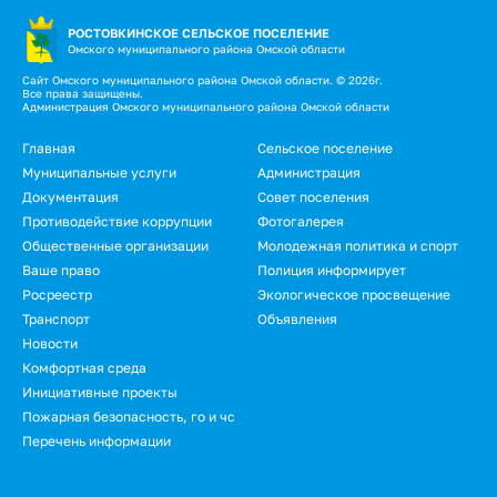
РОСТОВКИНСКОЕ СЕЛЬСКОЕ ПОСЕЛЕНИЕ
Омского муниципального района Омской области
Сайт Омского муниципального района Омской области. © 2026г.
Все права защищены.
Администрация Омского муниципального района Омской области
Подвал
Главная
Сельское поселение
Муниципальные услуги
Администрация
Документация
Совет поселения
Противодействие коррупции
Фотогалерея
Общественные организации
Молодежная политика и спорт
Ваше право
Полиция информирует
Росреестр
Экологическое просвещение
Транспорт
Объявления
Новости
Подвал.
Комфортная среда
Инициативные проекты
Дополнительное
Пожарная безопасность, го и чс
меню
Перечень информации