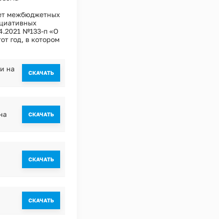
чет межбюджетных
ициативных
4.2021 №133-п «О
т год, в котором
и на
CКАЧАТЬ
на
CКАЧАТЬ
CКАЧАТЬ
CКАЧАТЬ