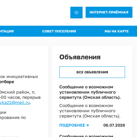
ИНТЕРНЕТ-ПРИЁМНАЯ
НТАЦИЯ
СОВЕТ ПОСЕЛЕНИЯ
МЫ НА КАРТЕ
овления администрации
Общая информация о Совете
яжения администрации
Состав комиссий
Объявления
троительная документация
Проекты Решений совета
а благоустройства
Решения Совета
ВСЕ ОБЪЯВЛЕНИЯ
вок инициативных
ные слушания
Регламент Совета
отборе
пальное имущество
Информация о текущей деятельности Совета
Сообщение о возможном
Омский район, п.
установлении публичного
пальный контроль
6-00 часов, перерыв
сервитута (Омская область).
ммы профилактики рисков
ovka21@mail.ru
.
Сообщение о возможном
установлении публичного
 эффективности муниципальных программ
ции
сервитута (Омская область).
ирование по
овий охраны труда в Администрации Ростовкинского сельского поселения
ПОДРОБНЕЕ →
06.07.2026
ы Постановлений Администрации
овий охраны труда в МКУ "Хозяйственное управление Администрации"
Сообщение о возможном