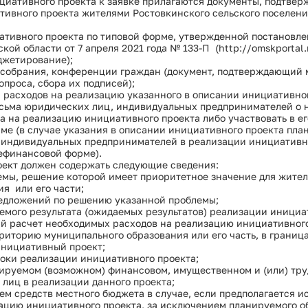
циативного проекта к заявке прилагаются документы, подтве
Сведения об установлении классов (подк
ивного проекта жителями Ростовкинского сельского поселения
Сведения об установлении классов (подк
ативного проекта по типовой форме, утвержденной постановл
Условия и результаты конкурсов
ой области от 7 апреля 2021 года № 133-П (http://omskportal.
жетирование);
, собрания, конференции граждан (документ, подтверждающий 
опроса, сбора их подписей);
а расходов на реализацию указанного в описании инициативног
исьма юридических лиц, индивидуальных предпринимателей о
а на реализацию инициативного проекта либо участвовать в ег
е (в случае указания в описании инициативного проекта пла
 индивидуальных предпринимателей в реализации инициативно
ефинансовой форме).
ект должен содержать следующие сведения:
емы, решение которой имеет приоритетное значение для жите
ия или его части;
редложений по решению указанной проблемы;
емого результата (ожидаемых результатов) реализации инициа
й расчет необходимых расходов на реализацию инициативного
рриторию муниципального образования или его часть, в границ
инициативный проект;
оки реализации инициативного проекта;
нируемом (возможном) финансовом, имущественном и (или) тр
лиц в реализации данного проекта;
ъем средств местного бюджета в случае, если предполагается и
зацию инициативного проекта, за исключением планируемого о