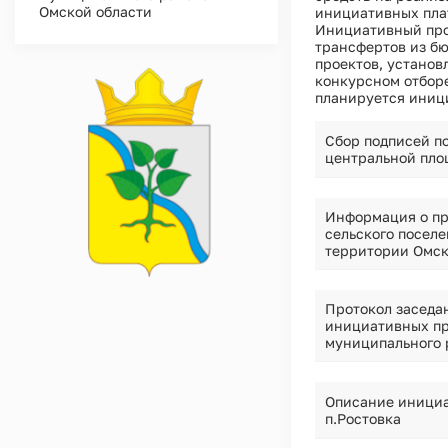
Омской области
инициативных пла
Инициативный про
трансфертов из бю
проектов, установ
конкурсном отборе
планируется иниц
Сбор подписей п
центральной пло
Информация о пр
сельского посел
территории Омск
Протокол заседа
инициативных пр
муниципального 
Описание инициа
п.Ростовка