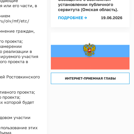
рждающие
лассов) условий труда на рабочих местах в Администрации Ростовкинского сел
установлении публичного
 или его части, в
сервитута (Омская область).
лассов) условий труда на рабочих местах в МКУ "Хозяйственное управление А
ением
ПОДРОБНЕЕ →
19.06.2026
ru/oiv/mf/etc/
мнение граждан,
о проекта;
 намерении
о реализации в
нируемого участия
го проекта в
лей Ростовкинского
ИНТЕРНЕТ-ПРИЕМНАЯ ГЛАВЫ
тивного проекта;
 проекта;
ах которой будет
удовом участии
спользование этих
бъема