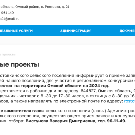
область, Омский район, п. Ростовка, д. 21
) 961-149
ka21@mail.ru
ПАЛЬНЫЕ УСЛУГИ
АДМИНИСТРАЦИЯ
ДОКУМЕ
енты и изменение к регламентам
Глава поселения
Постан
ы регламентов
Структура администрации
Распор
 проекты
ьные регламенты
Полномочия
Градос
ые проекты
огические схемы
Муниципальные учреждения
Правил
стовкинского сельского поселения информирует о приеме зая
Кадровое обеспечение
Публич
ей нашего поселения, для участия в региональном конкурсном
Обращения граждан
Муници
ектов на территории Омской области на 2024 год.
Квалификационные требования
ествляется в рабочие дни по адресу: 644527, Омская область, 
Муници
ельник - четверг с 8 -30 до 17 -30 часов, в пятницу с 8 -30 до 1
Порядок поступления на МС
часов, а также направлять по электронной почте по адресу:
Програ
rost
Вакантные должности
Оценка
е заместителя главы
сельского поселения (главы) Администра
Контактная информация
льского поселения, осуществляющего прием заявок и консульт
Устав
ния отбора:
Вистунова Валерия Дмитриевна, тел. 96-11-49.
Перечень мероприятий по улучшению усл
Проект
Перечень мероприятий по улучшению усл