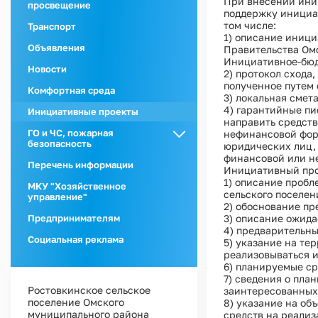
При внесении ини
просвещение
поддержку инициат
том числе:
Транспорт
1) описание иници
Объявления
Правительства Омск
Инициативное-бюд
Новости
2) протокол схода
полученное путем 
Комфортная среда
3) локальная смет
4) гарантийные п
Инициативные проекты
направить средств
ГО и ЧС, пожарная
нефинансовой форм
безопасность
юридических лиц,
финансовой или н
ГО и ЧС
Перечень информации
Инициативный про
1) описание пробл
Пожарная
МКУ "Хозяйственное
сельского поселен
безопасность
управление"
2) обоснование п
3) описание ожида
Предпринимателям
4) предварительны
Социальная реклама
5) указание на те
реализовываться 
6) планируемые ср
7) сведения о пла
Ростовкинское сельское
заинтересованных 
поселение Омского
8) указание на об
муниципального района
средств на реали