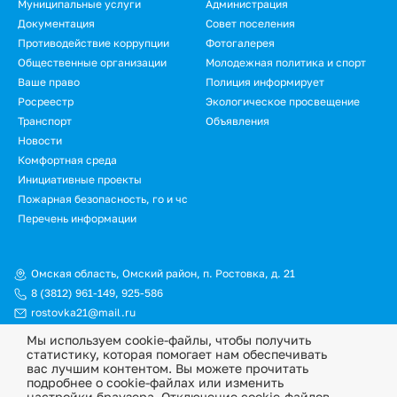
Муниципальные услуги
Администрация
Документация
Совет поселения
Противодействие коррупции
Фотогалерея
Общественные организации
Молодежная политика и спорт
Ваше право
Полиция информирует
Росреестр
Экологическое просвещение
Транспорт
Объявления
Новости
Подвал.
Комфортная среда
Инициативные проекты
Дополнительное
Пожарная безопасность, го и чс
меню
Перечень информации
Омская область, Омский район, п. Ростовка, д. 21
8 (3812) 961-149
,
925-586
rostovka21@mail.ru
Мы используем cookie-файлы, чтобы получить
© Официальный сайт Ростовкинского сельского поселения
статистику, которая помогает нам обеспечивать
Омского муниципального района Омской области, 2026
вас лучшим контентом. Вы можете прочитать
подробнее о cookie-файлах или изменить
Политика конфиденциальности
настройки браузера. Отключение cookie-файлов