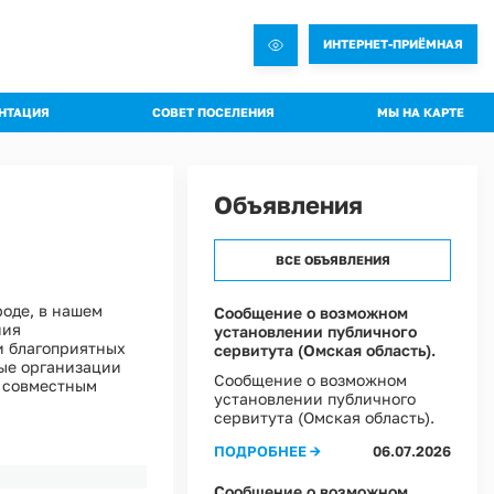
ИНТЕРНЕТ-ПРИЁМНАЯ
НТАЦИЯ
СОВЕТ ПОСЕЛЕНИЯ
МЫ НА КАРТЕ
овления администрации
Общая информация о Совете
яжения администрации
Состав комиссий
Объявления
троительная документация
Проекты Решений совета
а благоустройства
Решения Совета
ВСЕ ОБЪЯВЛЕНИЯ
ные слушания
Регламент Совета
пальное имущество
Информация о текущей деятельности Совета
роде, в нашем
Сообщение о возможном
ния
установлении публичного
пальный контроль
и благоприятных
сервитута (Омская область).
ные организации
ммы профилактики рисков
Сообщение о возможном
м совместным
установлении публичного
 эффективности муниципальных программ
сервитута (Омская область).
овий охраны труда в Администрации Ростовкинского сельского поселения
ПОДРОБНЕЕ →
06.07.2026
ы Постановлений Администрации
овий охраны труда в МКУ "Хозяйственное управление Администрации"
Сообщение о возможном