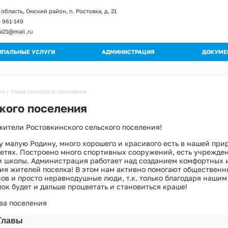
область, Омский район, п. Ростовка, д. 21
) 961-149
ka21@mail.ru
ПАЛЬНЫЕ УСЛУГИ
АДМИНИСТРАЦИЯ
ДОКУМЕ
енты и изменение к регламентам
Глава поселения
Постан
ы регламентов
Структура администрации
Распор
ия
Глава сельского поселения
ьные регламенты
Полномочия
Градос
ского поселения
огические схемы
Муниципальные учреждения
Правил
жители Ростовкинского сельского поселения!
Кадровое обеспечение
Публич
Обращения граждан
Муници
 малую Родину, много хорошего и красивого есть в нашей при
Квалификационные требования
детях. Построено много спортивных сооружений, есть учрежде
Муници
и школы. Администрация работает над созданием комфортных 
Порядок поступления на МС
ия жителей поселка! В этом нам активно помогают обществен
Програ
Вакантные должности
ов и просто неравнодушные люди, т.к. только благодаря наши
Оценка
ок будет и дальше процветать и становиться краше!
Контактная информация
Устав
ава поселения
Перечень мероприятий по улучшению усл
Проект
Главы
Перечень мероприятий по улучшению усл