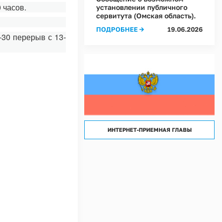
лассов) условий труда на рабочих местах в Администрации Ростовкинского сел
 часов.
установлении публичного
сервитута (Омская область).
лассов) условий труда на рабочих местах в МКУ "Хозяйственное управление А
ПОДРОБНЕЕ →
19.06.2026
-30 перерыв с 13-
ИНТЕРНЕТ-ПРИЕМНАЯ ГЛАВЫ