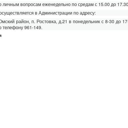
Сведения об установлении классов (подк
 личным вопросам еженедельно по средам с 15.00 до 17.30
Сведения об установлении классов (подк
осуществляется в Администрации по адресу:
Условия и результаты конкурсов
Омский район, п. Ростовка, д.21 в понедельник с 8-30 до 17
о телефону 961-149.
я