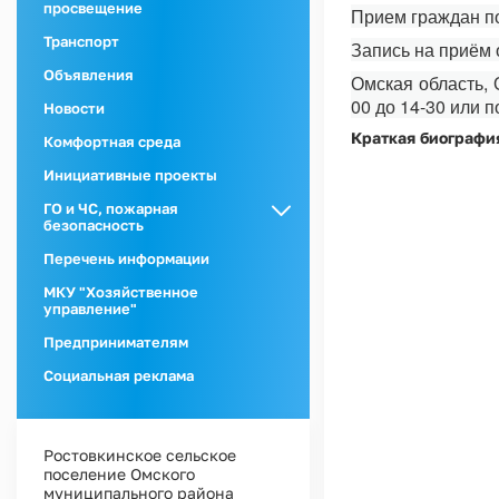
просвещение
Прием граждан по
Транспорт
Запись на приём 
Объявления
Омская область, 
00 до 14-30 или п
Новости
Краткая биографи
Комфортная среда
Инициативные проекты
ГО и ЧС, пожарная
безопасность
ГО и ЧС
Перечень информации
Пожарная
МКУ "Хозяйственное
безопасность
управление"
Предпринимателям
Социальная реклама
Ростовкинское сельское
поселение Омского
муниципального района