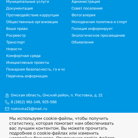
Муниципальные услуги
Администрация
Документация
Совет поселения
Противодействие коррупции
Фотогалерея
Общественные организации
Молодежная политика и спорт
Ваше право
Полиция информирует
Росреестр
Экологическое просвещение
Транспорт
Объявления
Новости
Подвал.
Комфортная среда
Инициативные проекты
Дополнительное
Пожарная безопасность, го и чс
меню
Перечень информации
Омская область, Омский район, п. Ростовка, д. 21
8 (3812) 961-149
,
925-586
rostovka21@mail.ru
Мы используем cookie-файлы, чтобы получить
© Официальный сайт Ростовкинского сельского поселения
статистику, которая помогает нам обеспечивать
Омского муниципального района Омской области, 2026
вас лучшим контентом. Вы можете прочитать
подробнее о cookie-файлах или изменить
Политика конфиденциальности
настройки браузера. Отключение cookie-файлов