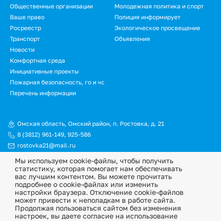
Общественные организации
Молодежная политика и спорт
Ваше право
Полиция информирует
Росреестр
Экологическое просвещение
Транспорт
Объявления
Новости
Подвал.
Комфортная среда
Инициативные проекты
Дополнительное
Пожарная безопасность, го и чс
меню
Перечень информации
Омская область, Омский район, п. Ростовка, д. 21
8 (3812) 961-149
,
925-586
rostovka21@mail.ru
Мы используем cookie-файлы, чтобы получить
© Официальный сайт Ростовкинского сельского поселения
статистику, которая помогает нам обеспечивать
Омского муниципального района Омской области, 2026
вас лучшим контентом. Вы можете прочитать
подробнее о cookie-файлах или изменить
Политика конфиденциальности
настройки браузера. Отключение cookie-файлов
может привести к неполадкам в работе сайта.
Информационная ответственность
Продолжая пользоваться сайтом без изменения
настроек, вы даете согласие на использование