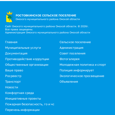
РОСТОВКИНСКОЕ СЕЛЬСКОЕ ПОСЕЛЕНИЕ
Омского муниципального района Омской области
Сайт Омского муниципального района Омской области. © 2026г.
Все права защищены.
Администрация Омского муниципального района Омской области
Подвал
Главная
Сельское поселение
Муниципальные услуги
Администрация
Документация
Совет поселения
Противодействие коррупции
Фотогалерея
Общественные организации
Молодежная политика и спорт
Ваше право
Полиция информирует
Росреестр
Экологическое просвещение
Транспорт
Объявления
Новости
Подвал.
Комфортная среда
Инициативные проекты
Дополнительное
Пожарная безопасность, го и чс
меню
Перечень информации