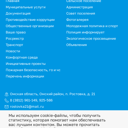
Главная
Сельское поселение
Муниципальные услуги
Администрация
Документация
Совет поселения
Противодействие коррупции
Фотогалерея
Общественные организации
Молодежная политика и спорт
Ваше право
Полиция информирует
Росреестр
Экологическое просвещение
Транспорт
Объявления
Новости
Комфортная среда
Инициативные проекты
Пожарная безопасность, го и чс
Перечень информации
Омская область, Омский район, п. Ростовка, д. 21
8 (3812) 961-149
,
925-586
rostovka21@mail.ru
Мы используем cookie-файлы, чтобы получить
© Официальный сайт Ростовкинского сельского поселения
статистику, которая помогает нам обеспечивать
Омского муниципального района Омской области, 2026
вас лучшим контентом. Вы можете прочитать