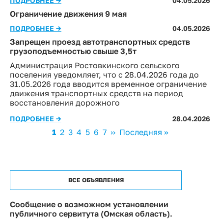
ПОДРОБНЕЕ →
04.05.2026
Ограничение движения 9 мая
ПОДРОБНЕЕ →
04.05.2026
Запрещен проезд автотранспортных средств
грузоподъемностью свыше 3,5т
Администрация Ростовкинского сельского
поселения уведомляет, что с 28.04.2026 года до
31.05.2026 года вводится временное ограничение
движения транспортных средств на период
восстановления дорожного
ПОДРОБНЕЕ →
28.04.2026
Нумерация
Текущая
1
Page
2
Page
3
Page
4
Page
5
Page
6
Page
7
Следующая
››
Последняя
Последняя »
страниц
страница
страница
страница
ВСЕ ОБЪЯВЛЕНИЯ
Сообщение о возможном установлении
публичного сервитута (Омская область).