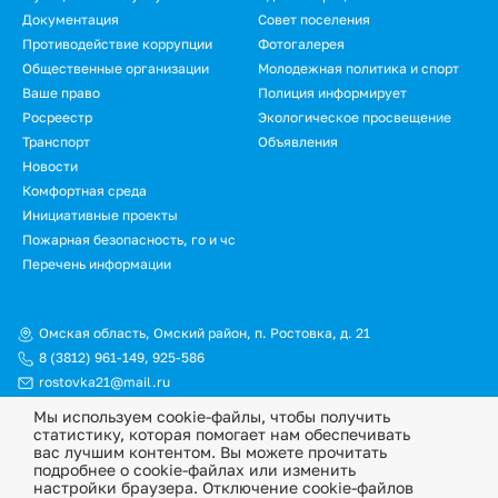
Документация
Совет поселения
Противодействие коррупции
Фотогалерея
Общественные организации
Молодежная политика и спорт
Ваше право
Полиция информирует
Росреестр
Экологическое просвещение
Транспорт
Объявления
Новости
Подвал.
Комфортная среда
Инициативные проекты
Дополнительное
Пожарная безопасность, го и чс
меню
Перечень информации
Омская область, Омский район, п. Ростовка, д. 21
8 (3812) 961-149
,
925-586
rostovka21@mail.ru
Мы используем cookie-файлы, чтобы получить
© Официальный сайт Ростовкинского сельского поселения
статистику, которая помогает нам обеспечивать
Омского муниципального района Омской области, 2026
вас лучшим контентом. Вы можете прочитать
подробнее о cookie-файлах или изменить
Политика конфиденциальности
настройки браузера. Отключение cookie-файлов