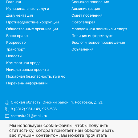
Подвал
Главная
Сельское поселение
Муниципальные услуги
Администрация
Документация
Совет поселения
Противодействие коррупции
Фотогалерея
Общественные организации
Молодежная политика и спорт
Ваше право
Полиция информирует
Росреестр
Экологическое просвещение
Транспорт
Объявления
Новости
Подвал.
Комфортная среда
Инициативные проекты
Дополнительное
Пожарная безопасность, го и чс
меню
Перечень информации
Омская область, Омский район, п. Ростовка, д. 21
8 (3812) 961-149
,
925-586
rostovka21@mail.ru
Мы используем cookie-файлы, чтобы получить
© Официальный сайт Ростовкинского сельского поселения
статистику, которая помогает нам обеспечивать
Омского муниципального района Омской области, 2026
вас лучшим контентом. Вы можете прочитать