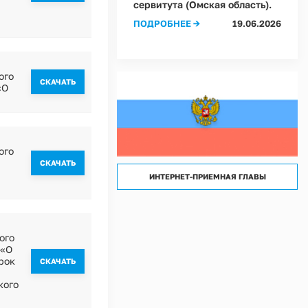
сервитута (Омская область).
лассов) условий труда на рабочих местах в Администрации Ростовкинского сел
ПОДРОБНЕЕ →
19.06.2026
лассов) условий труда на рабочих местах в МКУ "Хозяйственное управление А
ого
CКАЧАТЬ
«О
ого
CКАЧАТЬ
ИНТЕРНЕТ-ПРИЕМНАЯ ГЛАВЫ
ого
 «О
рок
CКАЧАТЬ
кого