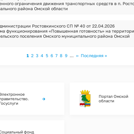
енного ограничения движения транспортных средств в п. Рост
ального района Омской области
дминистрации Ростовкинского СП № 40 от 22.04.2026
ма функционирования «Повышенная готовность» на территор
сельского поселения Омского муниципального района Омской
Текущая
1
Page
2
Page
3
Page
4
Page
5
Page
6
Page
7
Page
8
Page
9
…
Следующая
››
Последняя
Последняя »
страница
страница
страница
Электронное
Портал Омской
→
правительство.
области
Госуслуги
Социальный фонд