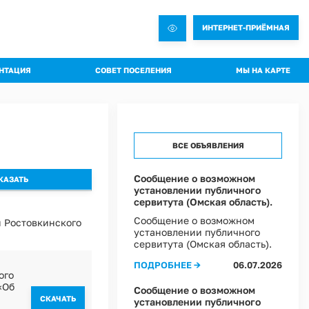
ИНТЕРНЕТ-ПРИЁМНАЯ
НТАЦИЯ
СОВЕТ ПОСЕЛЕНИЯ
МЫ НА КАРТЕ
овления администрации
Общая информация о Совете
яжения администрации
Состав комиссий
троительная документация
Проекты Решений совета
ВСЕ ОБЪЯВЛЕНИЯ
а благоустройства
Решения Совета
ные слушания
Регламент Совета
Сообщение о возможном
установлении публичного
пальное имущество
Информация о текущей деятельности Совета
сервитута (Омская область).
пальный контроль
Сообщение о возможном
 Ростовкинского
ммы профилактики рисков
установлении публичного
сервитута (Омская область).
 эффективности муниципальных программ
ПОДРОБНЕЕ →
06.07.2026
ого
овий охраны труда в Администрации Ростовкинского сельского поселения
«Об
ы Постановлений Администрации
Сообщение о возможном
овий охраны труда в МКУ "Хозяйственное управление Администрации"
CКАЧАТЬ
установлении публичного