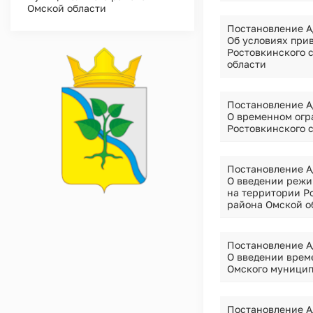
Омской области
Постановление А
Об условиях при
Ростовкинского 
области
Постановление А
О временном огр
Ростовкинского 
Постановление А
О введении режи
на территории Р
района Омской о
Постановление А
О введении врем
Омского муницип
Постановление А