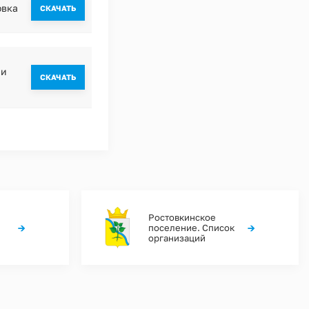
овка
CКАЧАТЬ
ии
CКАЧАТЬ
Ростовкинское
→
→
поселение. Список
организаций