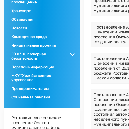
чрезвычайных си
просвещение
муниципального 
муниципального 
Транспорт
Объявления
Постановление А
Новости
О внесении изме
поселения Омског
Комфортная среда
создании эвакуа
Инициативные проекты
ГО и ЧС, пожарная
Постановление А
безопасность
О внесении изме
ГО и ЧС
Перечень информации
поселения от 25
бюджета Ростовк
Пожарная
МКУ "Хозяйственное
Омской области н
безопасность
управление"
Предпринимателям
Постановление А
Социальная реклама
О внесении изме
поселения Омско
создании постоя
состояния автом
Ростовкинское сельское
населенного пунк
поселение Омского
муниципального 
муниципального района