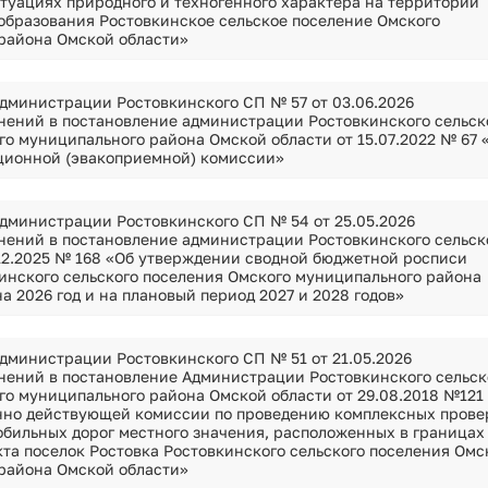
туациях природного и техногенного характера на территории
Сведения об установлении классов (подк
образования Ростовкинское сельское поселение Омского
района Омской области»
Сведения об установлении классов (подк
Условия и результаты конкурсов
дминистрации Ростовкинского СП № 57 от 03.06.2026
нений в постановление администрации Ростовкинского сельск
о муниципального района Омской области от 15.07.2022 № 67 
ционной (эвакоприемной) комиссии»
дминистрации Ростовкинского СП № 54 от 25.05.2026
нений в постановление администрации Ростовкинского сельск
.12.2025 № 168 «Об утверждении сводной бюджетной росписи
инского сельского поселения Омского муниципального района
а 2026 год и на плановый период 2027 и 2028 годов»
дминистрации Ростовкинского СП № 51 от 21.05.2026
нений в постановление Администрации Ростовкинского сельск
го муниципального района Омской области от 29.08.2018 №121
нно действующей комиссии по проведению комплексных прове
обильных дорог местного значения, расположенных в границах
та поселок Ростовка Ростовкинского сельского поселения Омс
района Омской области»