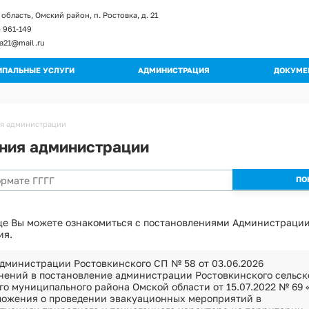
область, Омский район, п. Ростовка, д. 21
) 961-149
ka21@mail.ru
ПАЛЬНЫЕ УСЛУГИ
АДМИНИСТРАЦИЯ
ДОКУМЕ
енты и изменение к регламентам
Глава поселения
Постан
ы регламентов
Структура администрации
Распор
я администрации
ьные регламенты
Полномочия
Градос
ния администрации
огические схемы
Муниципальные учреждения
Правил
Кадровое обеспечение
Публич
Обращения граждан
Муници
Квалификационные требования
Муници
Порядок поступления на МС
це Вы можете ознакомиться с постановлениями Администрации
Програ
ия.
Вакантные должности
Оценка
Контактная информация
дминистрации Ростовкинского СП № 58 от 03.06.2026
Устав
нений в постановление администрации Ростовкинского сельск
Перечень мероприятий по улучшению усл
о муниципального района Омской области от 15.07.2022 № 69 
Проект
Перечень мероприятий по улучшению усл
ожения о проведении эвакуационных мероприятий в