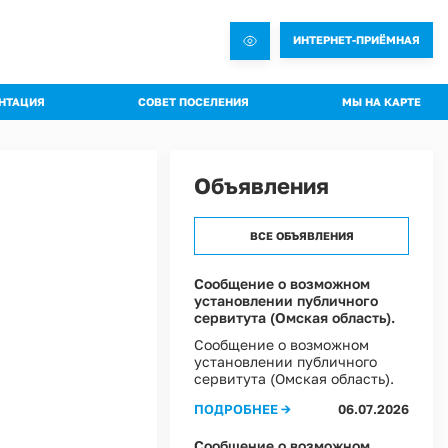
ИНТЕРНЕТ-ПРИЁМНАЯ
НТАЦИЯ
СОВЕТ ПОСЕЛЕНИЯ
МЫ НА КАРТЕ
овления администрации
Общая информация о Совете
яжения администрации
Состав комиссий
Объявления
троительная документация
Проекты Решений совета
а благоустройства
Решения Совета
ВСЕ ОБЪЯВЛЕНИЯ
ные слушания
Регламент Совета
пальное имущество
Информация о текущей деятельности Совета
Сообщение о возможном
установлении публичного
пальный контроль
сервитута (Омская область).
ммы профилактики рисков
Сообщение о возможном
установлении публичного
 эффективности муниципальных программ
сервитута (Омская область).
овий охраны труда в Администрации Ростовкинского сельского поселения
ПОДРОБНЕЕ →
06.07.2026
ы Постановлений Администрации
овий охраны труда в МКУ "Хозяйственное управление Администрации"
Сообщение о возможном