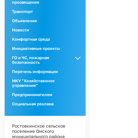
просвещение
Транспорт
Объявления
Новости
Комфортная среда
Инициативные проекты
ГО и ЧС, пожарная
безопасность
ГО и ЧС
Перечень информации
Пожарная
МКУ "Хозяйственное
безопасность
управление"
Предпринимателям
Социальная реклама
Ростовкинское сельское
поселение Омского
муниципального района