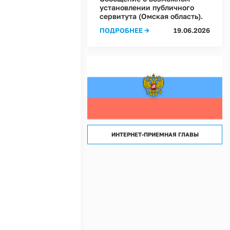
лассов) условий труда на рабочих местах в Администрации Ростовкинского сел
установлении публичного
сервитута (Омская область).
лассов) условий труда на рабочих местах в МКУ "Хозяйственное управление А
ПОДРОБНЕЕ →
19.06.2026
ИНТЕРНЕТ-ПРИЕМНАЯ ГЛАВЫ