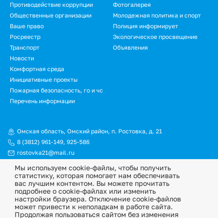
Противодействие коррупции
Фотогалерея
Общественные организации
Молодежная политика и спорт
Ваше право
Полиция информирует
Росреестр
Экологическое просвещение
Транспорт
Объявления
Новости
Подвал.
Комфортная среда
Инициативные проекты
Дополнительное
Пожарная безопасность, го и чс
меню
Перечень информации
Омская область, Омский район, п. Ростовка, д. 21
8 (3812) 961-149
,
925-586
rostovka21@mail.ru
Мы используем cookie-файлы, чтобы получить
© Официальный сайт Ростовкинского сельского поселения
статистику, которая помогает нам обеспечивать
Омского муниципального района Омской области, 2026
вас лучшим контентом. Вы можете прочитать
подробнее о cookie-файлах или изменить
Политика конфиденциальности
настройки браузера. Отключение cookie-файлов
может привести к неполадкам в работе сайта.
Информационная ответственность
Продолжая пользоваться сайтом без изменения