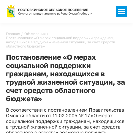
РОСТОВКИНСКОЕ СЕЛЬСКОЕ ПОСЕЛЕНИЕ
Омского муниципального района Омской области
Строка
Главная
Объявления
Постановление «О мерах социальной поддержки гражданам,
навигации
находящихся в трудной жизненной ситуации, за счет средств
областного бюджета»
Постановление «О мерах
социальной поддержки
гражданам, находящихся в
трудной жизненной ситуации, за
счет средств областного
бюджета»
В соответствии с постановлением Правительства
Омской области от 11.02.2005 № 17 «О мерах
социальной поддержки гражданам, находящихся
в трудной жизненной ситуации, за счет средств
областного бюджета» возможно получить