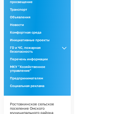
просвещение
Транспорт
Объявления
Новости
Комфортная среда
Инициативные проекты
ГО и ЧС, пожарная
безопасность
ГО и ЧС
Перечень информации
Пожарная
МКУ "Хозяйственное
безопасность
управление"
Предпринимателям
Социальная реклама
Ростовкинское сельское
поселение Омского
муниципального района