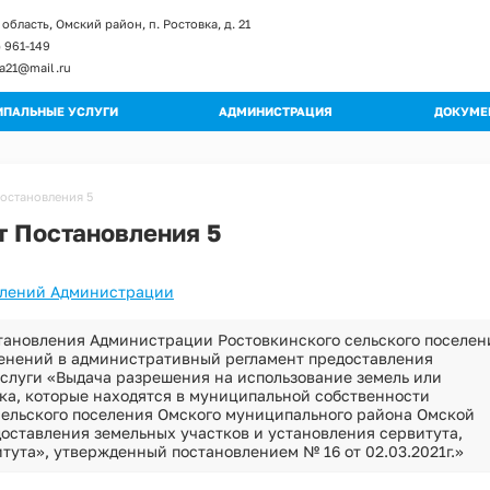
область, Омский район, п. Ростовка, д. 21
) 961-149
ka21@mail.ru
ПАЛЬНЫЕ УСЛУГИ
АДМИНИСТРАЦИЯ
ДОКУМЕ
енты и изменение к регламентам
Глава поселения
Постан
ы регламентов
Структура администрации
Распор
Постановления 5
ьные регламенты
Полномочия
Градос
т Постановления 5
огические схемы
Муниципальные учреждения
Правил
Кадровое обеспечение
Публич
влений Администрации
Обращения граждан
Муници
Квалификационные требования
Муници
тановления Администрации Ростовкинского сельского поселен
Порядок поступления на МС
енений в административный регламент предоставления
Програ
слуги «Выдача разрешения на использование земель или
Вакантные должности
тка, которые находятся в муниципальной собственности
Оценка
Контактная информация
сельского поселения Омского муниципального района Омской
Устав
доставления земельных участков и установления сервитута,
Перечень мероприятий по улучшению усл
тута», утвержденный постановлением № 16 от 02.03.2021г.»
Проект
Перечень мероприятий по улучшению усл