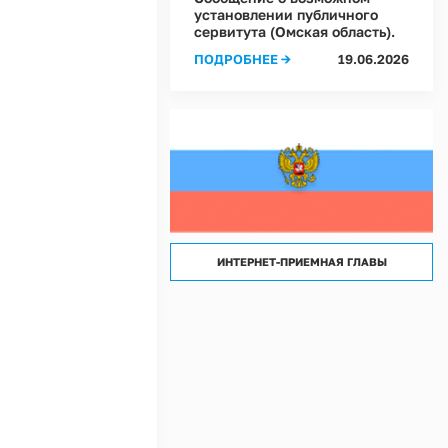
лассов) условий труда на рабочих местах в Администрации Ростовкинского сел
установлении публичного
сервитута (Омская область).
лассов) условий труда на рабочих местах в МКУ "Хозяйственное управление А
ПОДРОБНЕЕ →
19.06.2026
ИНТЕРНЕТ-ПРИЕМНАЯ ГЛАВЫ