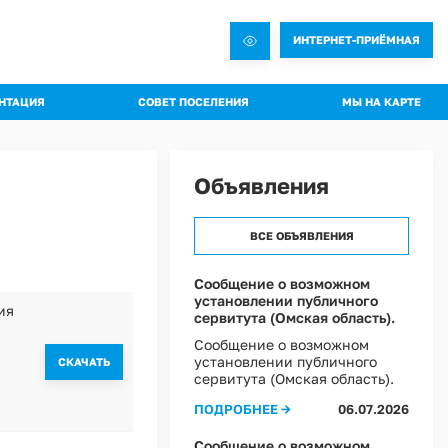
ИНТЕРНЕТ-ПРИЁМНАЯ
НТАЦИЯ
СОВЕТ ПОСЕЛЕНИЯ
МЫ НА КАРТЕ
овления администрации
Общая информация о Совете
яжения администрации
Состав комиссий
Объявления
троительная документация
Проекты Решений совета
а благоустройства
Решения Совета
ВСЕ ОБЪЯВЛЕНИЯ
ные слушания
Регламент Совета
пальное имущество
Информация о текущей деятельности Совета
Сообщение о возможном
установлении публичного
пальный контроль
ия
сервитута (Омская область).
ммы профилактики рисков
Сообщение о возможном
установлении публичного
 эффективности муниципальных программ
CКАЧАТЬ
сервитута (Омская область).
овий охраны труда в Администрации Ростовкинского сельского поселения
ПОДРОБНЕЕ →
06.07.2026
ы Постановлений Администрации
овий охраны труда в МКУ "Хозяйственное управление Администрации"
Сообщение о возможном