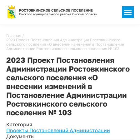
РОСТОВКИНСКОЕ СЕЛЬСКОЕ ПОСЕЛЕНИЕ
Омского муниципального района Омской области
Строка
Главная
2023 Проект Постановления Администрации Ростовкинского
навигации
сельского поселения «О внесении изменений в Постановление
Администрации Ростовкинского сельского поселения № 103
2023 Проект Постановления
Администрации Ростовкинского
сельского поселения «О
внесении изменений в
Постановление Администрации
Ростовкинского сельского
поселения № 103
Категория
Проекты Постановлений Администрации
Документы