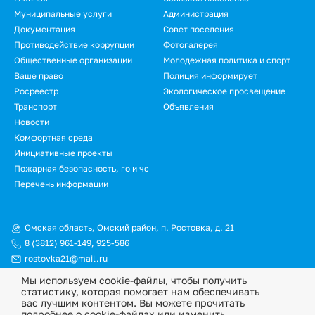
Подвал
Муниципальные услуги
Администрация
Документация
Совет поселения
Противодействие коррупции
Фотогалерея
Общественные организации
Молодежная политика и спорт
Ваше право
Полиция информирует
Росреестр
Экологическое просвещение
Транспорт
Объявления
Новости
Подвал.
Комфортная среда
Инициативные проекты
Дополнительное
Пожарная безопасность, го и чс
меню
Перечень информации
Омская область, Омский район, п. Ростовка, д. 21
8 (3812) 961-149
,
925-586
rostovka21@mail.ru
Мы используем cookie-файлы, чтобы получить
© Официальный сайт Ростовкинского сельского поселения
статистику, которая помогает нам обеспечивать
Омского муниципального района Омской области, 2026
вас лучшим контентом. Вы можете прочитать
подробнее о cookie-файлах или изменить