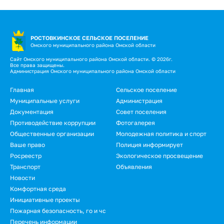
РОСТОВКИНСКОЕ СЕЛЬСКОЕ ПОСЕЛЕНИЕ
Омского муниципального района Омской области
Сайт Омского муниципального района Омской области. © 2026г.
Все права защищены.
Администрация Омского муниципального района Омской области
Подвал
Главная
Сельское поселение
Муниципальные услуги
Администрация
Документация
Совет поселения
Противодействие коррупции
Фотогалерея
Общественные организации
Молодежная политика и спорт
Ваше право
Полиция информирует
Росреестр
Экологическое просвещение
Транспорт
Объявления
Новости
Подвал.
Комфортная среда
Инициативные проекты
Дополнительное
Пожарная безопасность, го и чс
меню
Перечень информации