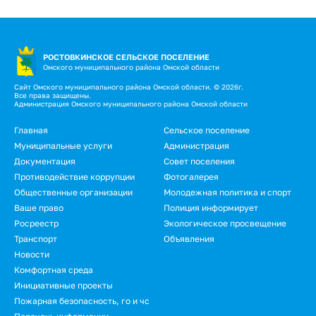
РОСТОВКИНСКОЕ СЕЛЬСКОЕ ПОСЕЛЕНИЕ
Омского муниципального района Омской области
Сайт Омского муниципального района Омской области. © 2026г.
Все права защищены.
Администрация Омского муниципального района Омской области
Подвал
Главная
Сельское поселение
Муниципальные услуги
Администрация
Документация
Совет поселения
Противодействие коррупции
Фотогалерея
Общественные организации
Молодежная политика и спорт
Ваше право
Полиция информирует
Росреестр
Экологическое просвещение
Транспорт
Объявления
Новости
Подвал.
Комфортная среда
Инициативные проекты
Дополнительное
Пожарная безопасность, го и чс
меню