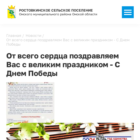
РОСТОВКИНСКОЕ СЕЛЬСКОЕ ПОСЕЛЕНИЕ
Омского муниципального района Омской области
Строка
Главная
Новости
От всего сердца поздравляем Вас с великим праздником - C Днем
навигации
Победы
От всего сердца поздравляем
Вас с великим праздником - C
Днем Победы