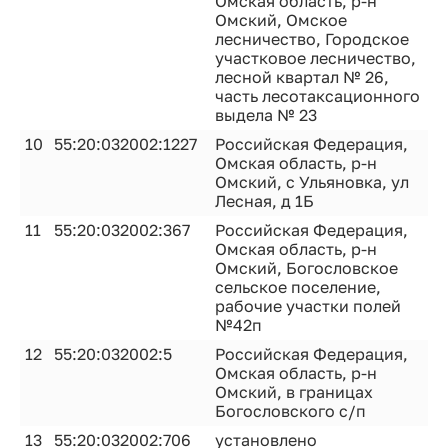
Омская область, р-н
Омский, Омское
лесничество, Городское
участковое лесничество,
лесной квартал № 26,
часть лесотаксационного
выдела № 23
10
55:20:032002:1227
Российская Федерация,
Омская область, р-н
Омский, с Ульяновка, ул
Лесная, д 1Б
11
55:20:032002:367
Российская Федерация,
Омская область, р-н
Омский, Богословское
сельское поселение,
рабочие участки полей
№42п
12
55:20:032002:5
Российская Федерация,
Омская область, р-н
Омский, в границах
Богословского с/п
13
55:20:032002:706
установлено