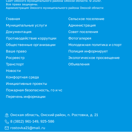
Сайт Омского муниципального района Омской области. © 2026г.
Все права защищены.
Администрация Омского муниципального района Омской области
Подвал
Главная
Сельское поселение
Муниципальные услуги
Администрация
Документация
Совет поселения
Противодействие коррупции
Фотогалерея
Общественные организации
Молодежная политика и спорт
Ваше право
Полиция информирует
Росреестр
Экологическое просвещение
Транспорт
Объявления
Новости
Подвал.
Комфортная среда
Инициативные проекты
Дополнительное
Пожарная безопасность, го и чс
меню
Перечень информации
Омская область, Омский район, п. Ростовка, д. 21
8 (3812) 961-149
,
925-586
rostovka21@mail.ru