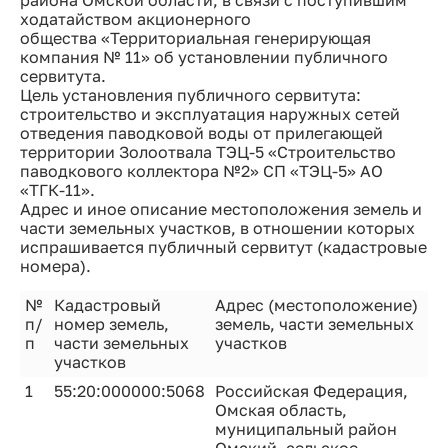
района Омской области, в связи с поступившим
ходатайством акционерного
общества «Территориальная генерирующая
компания № 11» об установлении публичного
сервитута.
Цель установления публичного сервитута:
строительство и эксплуатация наружных сетей
отведения паводковой воды от прилегающей
территории Золоотвала ТЭЦ-5 «Строительство
паводкового коллектора №2» СП «ТЭЦ-5» АО
«ТГК-11».
Адрес и иное описание местоположения земель и
части земельных участков, в отношении которых
испрашивается публичный сервитут (кадастровые
номера).
№
Кадастровый
Адрес (местоположение)
п/
номер земель,
земель, части земельных
п
части земельных
участков
участков
1
55:20:000000:5068
Российская Федерация,
Омская область,
муниципальный район