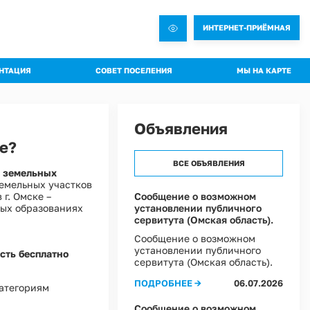
ИНТЕРНЕТ-ПРИЁМНАЯ
НТАЦИЯ
СОВЕТ ПОСЕЛЕНИЯ
МЫ НА КАРТЕ
овления администрации
Общая информация о Совете
яжения администрации
Состав комиссий
Объявления
троительная документация
Проекты Решений совета
е?
а благоустройства
Решения Совета
ВСЕ ОБЪЯВЛЕНИЯ
я земельных
ные слушания
Регламент Совета
емельных участков
пальное имущество
Информация о текущей деятельности Совета
г. Омске –
Сообщение о возможном
ных образованиях
установлении публичного
пальный контроль
сервитута (Омская область).
ммы профилактики рисков
Сообщение о возможном
установлении публичного
 эффективности муниципальных программ
сть бесплатно
сервитута (Омская область).
овий охраны труда в Администрации Ростовкинского сельского поселения
ПОДРОБНЕЕ →
06.07.2026
категориям
ы Постановлений Администрации
овий охраны труда в МКУ "Хозяйственное управление Администрации"
Сообщение о возможном