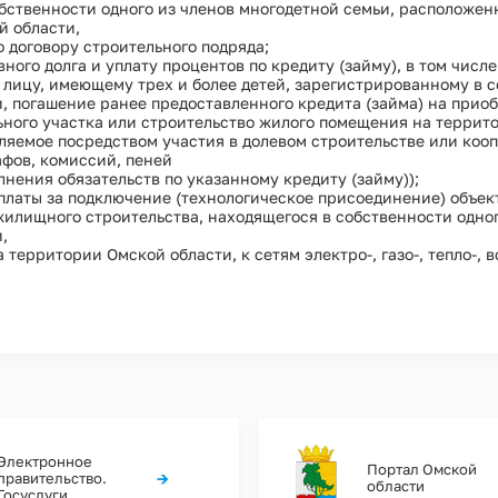
бственности одного из членов многодетной семьи, расположен
й области,
 договору строительного подряда;
ного долга и уплату процентов по кредиту (займу), в том числ
лицу, имеющему трех и более детей, зарегистрированному в с
, погашение ранее предоставленного кредита (займа) на прио
ьного участка или строительство жилого помещения на террит
ляемое посредством участия в долевом строительстве или кооп
фов, комиссий, пеней
лнения обязательств по указанному кредиту (займу));
платы за подключение (технологическое присоединение) объек
илищного строительства, находящегося в собственности одног
,
 территории Омской области, к сетям электро-, газо-, тепло-,
Электронное
Портал Омской
→
правительство.
области
Госуслуги