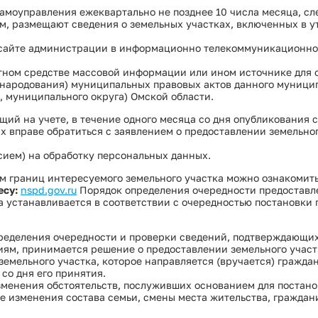
Сведения об установлении классов (подк
амоуправления ежеквартально не позднее 10 числа месяца, сл
м, размещают сведения о земельных участках, включенных в 
Сведения об установлении классов (подк
Условия и результаты конкурсов
 сайте администрации в информационно телекоммуникационно
атном средстве массовой информации или ином источнике для
бнародования) муниципальных правовых актов данного муници
а, муниципального округа) Омской области.
щий на учете, в течение одного месяца со дня опубликования 
х вправе обратиться с заявлением о предоставлении земельног
сием) на обработку персональных данных.
м границ интересуемого земельного участка можно ознакомить
есу:
nspd.gov.ru
Порядок определения очередности предоставл
а устанавливается в соответствии с очередностью постановки
пределения очередности и проверки сведений, подтверждающих
ям, принимается решение о предоставлении земельного участк
земельного участка, которое направляется (вручается) гражда
 со дня его принятия.
зменения обстоятельств, послуживших основанием для постан
сле изменения состава семьи, смены места жительства, граждан