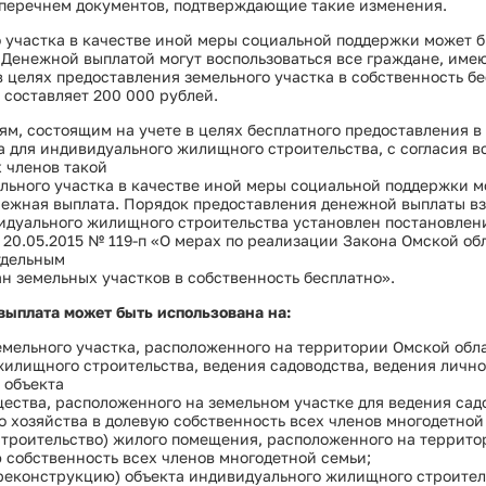
перечнем документов, подтверждающие такие изменения.
 участка в качестве иной меры социальной поддержки может 
 Денежной выплатой могут воспользоваться все граждане, име
в целях предоставления земельного участка в собственность б
составляет 200 000 рублей.
м, состоящим на учете в целях бесплатного предоставления в
а для индивидуального жилищного строительства, с согласия в
 членов такой
льного участка в качестве иной меры социальной поддержки м
нежная выплата. Порядок предоставления денежной выплаты в
видуального жилищного строительства установлен постановлен
 20.05.2015 № 119-п «О мерах по реализации Закона Омской об
тдельным
н земельных участков в собственность бесплатно».
выплата может быть использована на:
емельного участка, расположенного на территории Омской обла
илищного строительства, ведения садоводства, ведения лично
 объекта
ства, расположенного на земельном участке для ведения сад
о хозяйства в долевую собственность всех членов многодетной
строительство) жилого помещения, расположенного на террит
ю собственность всех членов многодетной семьи;
(реконструкцию) объекта индивидуального жилищного строител