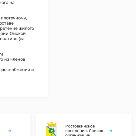
ного на
е ипотечному,
оставе
бретение жилого
ории Омской
еративе (за
та
о из членов
 водоснабжения и
Ростовкинское
→
→
поселение. Список
организаций