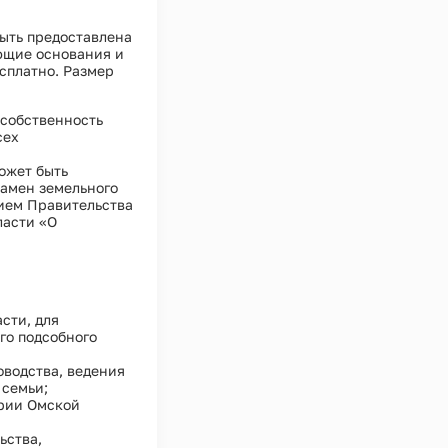
быть предоставлена
ющие основания и
есплатно. Размер
 собственность
сех
ожет быть
замен земельного
ием Правительства
ласти «О
сти, для
го подсобного
оводства, ведения
 семьи;
ории Омской
ьства,