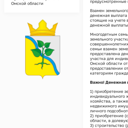
предусмотренные 
Омской области
Взамен земельного
денежная выплата
стоящие на учете 
денежной выплаты 
Многодетным семья
земельного участк
совершеннолетних
семьи взамен земе
предоставлена де
участка для инди
Омской области от
предоставлении о
категориям гражда
Важно! Денежная 
1) приобретение з
индивидуального ж
хозяйства, а также
недвижимого имуще
личного подсобног
2) приобретение (
области, в долеву
3) строительство 