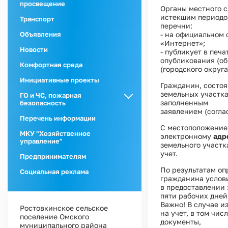
просвещение
Органы местного с
истекшим периодо
Транспорт
перечни:
- на официальном
Объявления
«Интернет»;
Новости
- публикует в печ
опубликования (о
Комфортная среда
(городского округ
Инициативные проекты
Гражданин, состоя
земельных участка
ГО и ЧС, пожарная
заполненным
безопасность
заявлением (согла
ГО и ЧС
Перечень информации
С местоположение
Пожарная
МКУ "Хозяйственное
электронному
адр
безопасность
управление"
земельного участк
учет.
Предпринимателям
По результатам о
Социальная реклама
гражданина услови
в предоставлении 
пяти рабочих дней
Важно! В случае и
Ростовкинское сельское
на учет, в том чи
поселение Омского
документы,
муниципального района