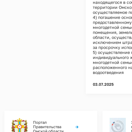
находящегося в со
территории Омско
осуществляемое по
4) погашение основ
предоставленному 
многодетной семьи
помещения, земел
области, осуществ
исключением штра
за просрочку испо
5) осуществление 
индивидуального ж
многодетной семьи
расположенного на
водоотведения
03.07.2025
Портал
→
Правительства
Омской области