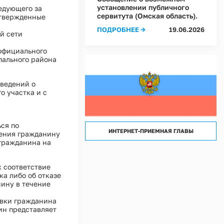
лассов) условий труда на рабочих местах в Администрации Ростовкинского сел
установлении публичного
едующего за
сервитута (Омская область).
утвержденные
лассов) условий труда на рабочих местах в МКУ "Хозяйственное управление А
ПОДРОБНЕЕ →
19.06.2026
й сети
 официального
пального района
сведений о
о участка и с
ся по
ИНТЕРНЕТ-ПРИЕМНАЯ ГЛАВЫ
ения гражданину
 гражданина на
 соответствие
а либо об отказе
нину в течение
овки гражданина
ин представляет