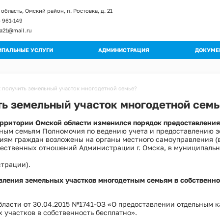
область, Омский район, п. Ростовка, д. 21
) 961-149
ka21@mail.ru
ПАЛЬНЫЕ УСЛУГИ
АДМИНИСТРАЦИЯ
ДОКУМЕ
енты и изменение к регламентам
Глава поселения
Постан
ы регламентов
Структура администрации
Распор
 получить земельный участок многодетной семье?
ьные регламенты
Полномочия
Градос
ть земельный участок многодетной семь
огические схемы
Муниципальные учреждения
Правил
территории Омской области изменился порядок предоставлени
Кадровое обеспечение
Публич
ным семьям Полномочия по ведению учета и предоставлению з
Обращения граждан
Муници
иям граждан возложены на органы местного самоуправления (в 
Квалификационные требования
ественных отношений Администрации г. Омска, в муниципаль
Муници
Порядок поступления на МС
трации).
Програ
Вакантные должности
Оценка
вления земельных участков многодетным семьям в собственно
Контактная информация
Устав
Перечень мероприятий по улучшению усл
ласти от 30.04.2015 №1741-ОЗ «О предоставлении отдельным 
Проект
Перечень мероприятий по улучшению усл
 участков в собственность бесплатно».