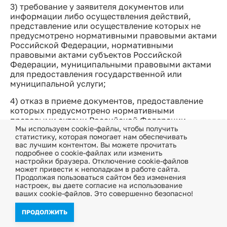
3) требование у заявителя документов или
информации либо осуществления действий,
представление или осуществление которых не
предусмотрено нормативными правовыми актами
Российской Федерации, нормативными
правовыми актами субъектов Российской
Федерации, муниципальными правовыми актами
для предоставления государственной или
муниципальной услуги;
4) отказ в приеме документов, предоставление
которых предусмотрено нормативными
правовыми актами Российской Федерации,
Мы используем cookie-файлы, чтобы получить
нормативными правовыми актами субъектов
статистику, которая помогает нам обеспечивать
Российской Федерации, муниципальными
вас лучшим контентом. Вы можете прочитать
правовыми актами для предоставления
подробнее о cookie-файлах или изменить
государственной или муниципальной услуги, у
настройки браузера. Отключение cookie-файлов
заявителя;
может привести к неполадкам в работе сайта.
Продолжая пользоваться сайтом без изменения
5) отказ в предоставлении государственной или
настроек, вы даете согласие на использование
ваших cookie-файлов. Это совершенно безопасно!
муниципальной услуги, если основания отказа не
предусмотрены федеральными законами и
ПРОДОЛЖИТЬ
принятыми в соответствии с ними иными
нормативными правовыми актами Российской