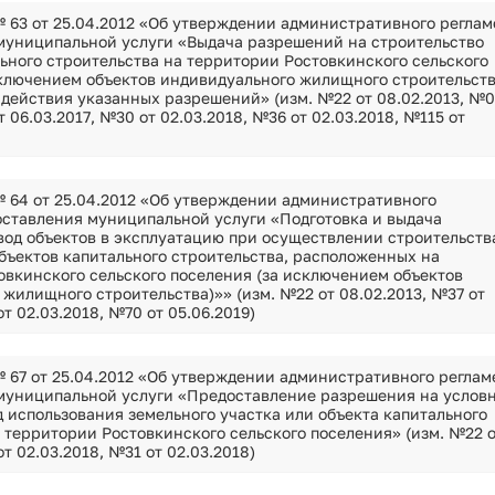
Сведения об установлении классов (подк
 63 от 25.04.2012 «Об утверждении административного реглам
муниципальной услуги «Выдача разрешений на строительство
Сведения об установлении классов (подк
ьного строительства на территории Ростовкинского сельского
Условия и результаты конкурсов
сключением объектов индивидуального жилищного строительств
действия указанных разрешений» (изм. №22 от 08.02.2013, №0
т 06.03.2017, №30 от 02.03.2018, №36 от 02.03.2018, №115 от
 64 от 25.04.2012 «Об утверждении административного
оставления муниципальной услуги «Подготовка и выдача
вод объектов в эксплуатацию при осуществлении строительств
бъектов капитального строительства, расположенных на
овкинского сельского поселения (за исключением объектов
жилищного строительства)»» (изм. №22 от 08.02.2013, №37 от
т 02.03.2018, №70 от 05.06.2019)
 67 от 25.04.2012 «Об утверждении административного реглам
муниципальной услуги «Предоставление разрешения на услов
 использования земельного участка или объекта капитального
 территории Ростовкинского сельского поселения» (изм. №22 
т 02.03.2018, №31 от 02.03.2018)