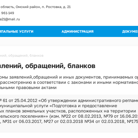
область, Омский район, п. Ростовка, д. 21
) 961-149
ka21@mail.ru
ПАЛЬНЫЕ УСЛУГИ
АДМИНИСТРАЦИЯ
ДОКУМЕ
енты и изменение к регламентам
Глава поселения
Постан
ы регламентов
Структура администрации
Распор
ний, обращений, бланков
ьные регламенты
Полномочия
Градос
лений, обращений, бланков
огические схемы
Муниципальные учреждения
Правил
рмы заявлений,обращений и иных документов, принимаемых о
Кадровое обеспечение
Публич
 рассмотрению в соответствии с законами и иными нормативн
Обращения граждан
Муници
льными правовыми актами
Квалификационные требования
Муници
Порядок поступления на МС
 61 от 25.04.2012 «Об утверждении административного реглам
Програ
муниципальной услуги «Подготовка и предоставление
Вакантные должности
ых планов земельных участков, расположенных на территории
Оценка
Контактная информация
ельского поселения»» (изм. №22 от 08.02.2013, №79 от 16.06.20
Устав
, №31 от 06.03.2017, №27 от 02.03.2018 №34 от 02.03.2018, №175
Перечень мероприятий по улучшению усл
Проект
Перечень мероприятий по улучшению усл