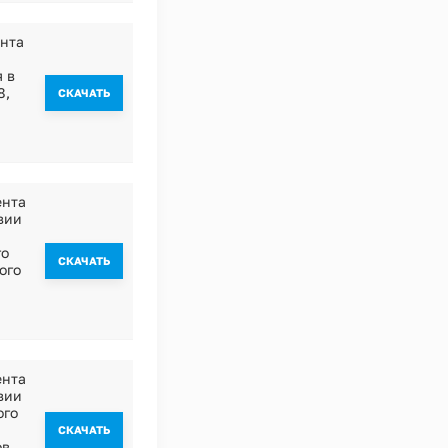
ента
 в
8,
CКАЧАТЬ
ента
вии
го
CКАЧАТЬ
ого
ента
вии
ого
CКАЧАТЬ
ов