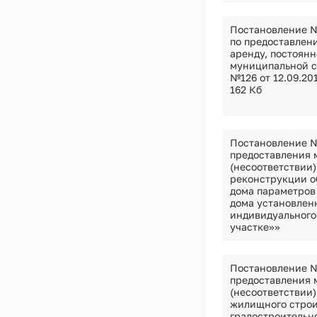
Постановление №
по предоставлен
аренду, постоянн
муниципальной со
№126 от 12.09.201
162 Кб
Постановление №
предоставления 
(несоответствии
реконструкции о
дома параметров
дома установлен
индивидуального
участке»»
Постановление №
предоставления 
(несоответствии
жилищного строи
градостроительн