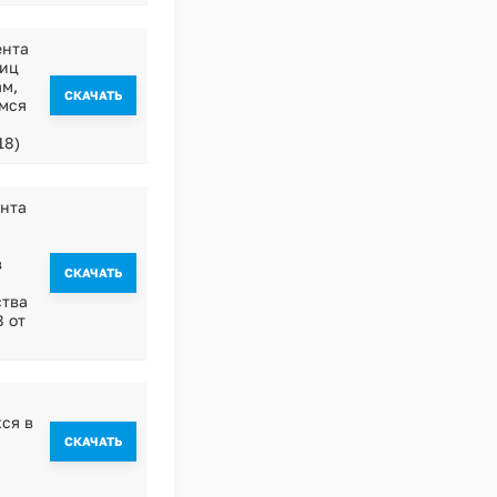
ента
ниц
ам,
CКАЧАТЬ
имся
18)
ента
в
CКАЧАТЬ
ства
8 от
ся в
CКАЧАТЬ