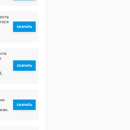
ента
гося
и
CКАЧАТЬ
,
нта
е
CКАЧАТЬ
8,
ии
CКАЧАТЬ
изм.