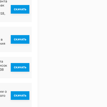
ента
рак
CКАЧАТЬ
18,
 в
CКАЧАТЬ
ния
та
исок
CКАЧАТЬ
№38
ии о
ого
CКАЧАТЬ