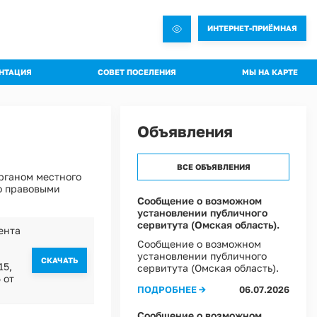
ИНТЕРНЕТ-ПРИЁМНАЯ
НТАЦИЯ
СОВЕТ ПОСЕЛЕНИЯ
МЫ НА КАРТЕ
овления администрации
Общая информация о Совете
яжения администрации
Состав комиссий
Объявления
троительная документация
Проекты Решений совета
а благоустройства
Решения Совета
ВСЕ ОБЪЯВЛЕНИЯ
рганом местного
ные слушания
Регламент Совета
о правовыми
пальное имущество
Информация о текущей деятельности Совета
Сообщение о возможном
установлении публичного
пальный контроль
сервитута (Омская область).
ента
ммы профилактики рисков
Сообщение о возможном
установлении публичного
 эффективности муниципальных программ
CКАЧАТЬ
15,
сервитута (Омская область).
 от
овий охраны труда в Администрации Ростовкинского сельского поселения
ПОДРОБНЕЕ →
06.07.2026
ы Постановлений Администрации
овий охраны труда в МКУ "Хозяйственное управление Администрации"
Сообщение о возможном