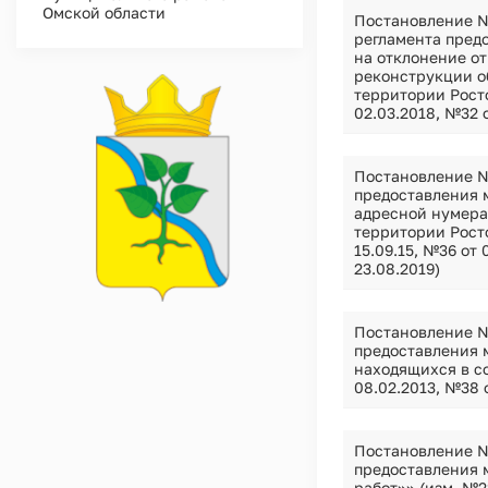
Омской области
Постановление №
регламента пред
на отклонение о
реконструкции о
территории Росто
02.03.2018, №32 о
Постановление №
предоставления 
адресной нумера
территории Росто
15.09.15, №36 от 
23.08.2019)
Постановление №
предоставления 
находящихся в со
08.02.2013, №38 о
Постановление №
предоставления 
работ»» (изм. №2