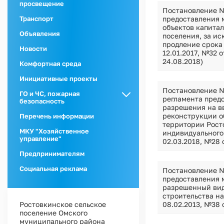
просвещение
Постановление №
предоставления 
Транспорт
объектов капитал
Объявления
поселения, за и
продление срока 
Новости
12.01.2017, №32 о
24.08.2018)
Комфортная среда
Инициативные проекты
Постановление №
ГО и ЧС, пожарная
регламента пред
безопасность
разрешения на в
ГО и ЧС
реконструкции о
Перечень информации
территории Рост
Пожарная
МКУ "Хозяйственное
индивидуального 
безопасность
управление"
02.03.2018, №28 о
Предпринимателям
Социальная реклама
Постановление №
предоставления 
разрешенный вид
строительства на
Ростовкинское сельское
08.02.2013, №38 о
поселение Омского
муниципального района