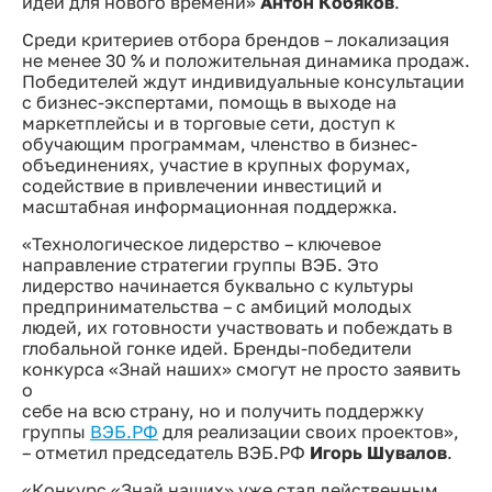
идеи для нового времени»
Антон Кобяков
.
Среди критериев отбора брендов – локализация
не менее 30 % и положительная динамика продаж.
Победителей ждут индивидуальные консультации
с бизнес-экспертами, помощь в выходе на
маркетплейсы и в торговые сети, доступ к
обучающим программам, членство в бизнес-
объединениях, участие в крупных форумах,
содействие в привлечении инвестиций и
масштабная информационная поддержка.
«Технологическое лидерство – ключевое
направление стратегии группы ВЭБ. Это
лидерство начинается буквально с культуры
предпринимательства – с амбиций молодых
людей, их готовности участвовать и побеждать в
глобальной гонке идей. Бренды-победители
конкурса «Знай наших» смогут не просто заявить
о
себе на всю страну, но и получить поддержку
группы
ВЭБ.РФ
для реализации своих проектов»,
– отметил председатель ВЭБ.РФ
Игорь Шувалов
.
«Конкурс «Знай наших» уже стал действенным