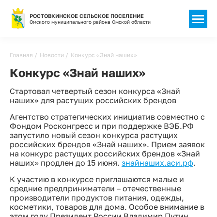
РОСТОВКИНСКОЕ СЕЛЬСКОЕ ПОСЕЛЕНИЕ
Омского муниципального района Омской области
Строка
Главная
Новости
Конкурс «Знай наших»
навигации
Конкурс «Знай наших»
Стартовал четвертый сезон конкурса «Знай
наших» для растущих российских брендов
Агентство стратегических инициатив совместно с
Фондом Росконгресс и при поддержке ВЭБ.РФ
запустило новый сезон конкурса растущих
российских брендов «Знай наших». Прием заявок
на конкурс растущих российских брендов «Знай
наших» продлен до 15 июня.
знайнаших.аси.рф
.
К участию в конкурсе приглашаются малые и
средние предприниматели – отечественные
производители продуктов питания, одежды,
косметики, товаров для дома. Особое внимание в
этом году Президент России Владимир Путин